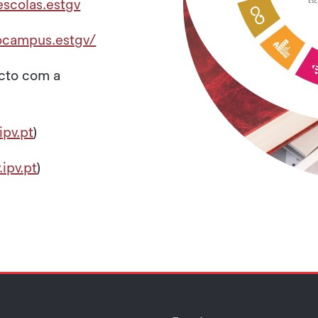
scolas.estgv
ocampus.estgv/
cto com a
pv.pt
)
ipv.pt
)