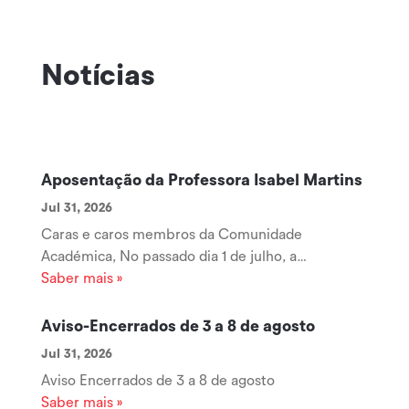
Notícias
Aposentação da Professora Isabel Martins
Jul 31, 2026
Caras e caros membros da Comunidade
Académica, No passado dia 1 de julho, a
Professora Coordenadora Isabel Martins iniciou
Saber mais »
uma nova etapa da sua vida com a sua
aposentação, encerrando um longo e brilhante
Aviso-Encerrados de 3 a 8 de agosto
percurso ao serviço da Escola Superior de
Jul 31, 2026
Tecnologia e Gestão...
Aviso Encerrados de 3 a 8 de agosto
Saber mais »