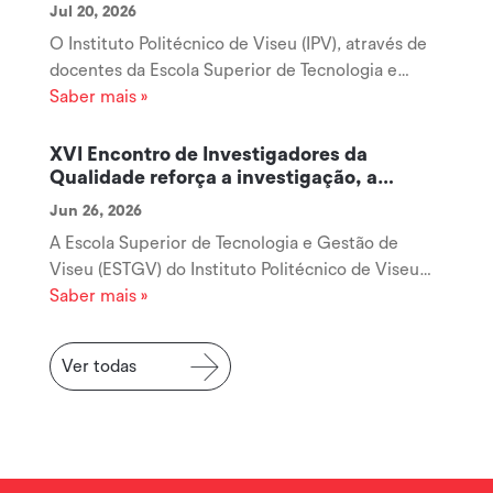
Jul 20, 2026
O Instituto Politécnico de Viseu (IPV), através de
docentes da Escola Superior de Tecnologia e
Gestão de Viseu (ESTGV), disponibiliza um
Saber mais »
conjunto de recursos digitais gratuitos destinados
à promoção da literacia financeira de crianças e
XVI Encontro de Investigadores da
jovens, acessíveis através da...
Qualidade reforça a investigação, a
cooperação e a inovação na área da
Jun 26, 2026
Qualidade
A Escola Superior de Tecnologia e Gestão de
Viseu (ESTGV) do Instituto Politécnico de Viseu
acolheu, no passado dia 19 de junho, o XVI
Saber mais »
Encontro de Investigadores da Qualidade
(RIQUAL), uma iniciativa que voltou a afirmar-se
Ver todas
como um importante espaço de encontro,...