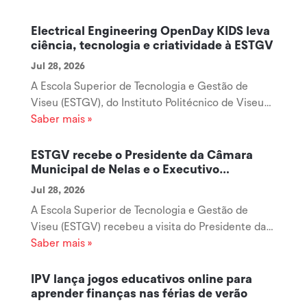
Electrical Engineering OpenDay KIDS leva
ciência, tecnologia e criatividade à ESTGV
Jul 28, 2026
A Escola Superior de Tecnologia e Gestão de
Viseu (ESTGV), do Instituto Politécnico de Viseu
(IPV), está a receber mais uma edição do Electrical
Saber mais »
Engineering OpenDay KIDS 2026, iniciativa
organizada pelo Departamento de Engenharia
ESTGV recebe o Presidente da Câmara
Eletrotécnica que reúne dezenas de...
Municipal de Nelas e o Executivo
Municipal
Jul 28, 2026
A Escola Superior de Tecnologia e Gestão de
Viseu (ESTGV) recebeu a visita do Presidente da
Câmara Municipal de Nelas e do respetivo
Saber mais »
Executivo Municipal, numa reunião de trabalho
que teve como principal objetivo reforçar a
IPV lança jogos educativos online para
colaboração entre o Município de Nelas e o...
aprender finanças nas férias de verão