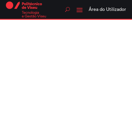
Skip
to
Área do Utilizador
content