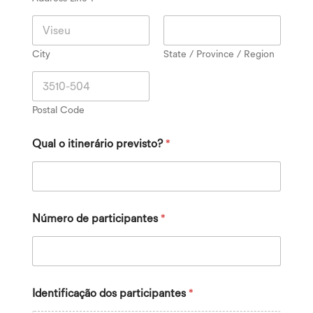
City
State / Province / Region
Postal Code
d
Qual o itinerário previsto?
*
e
d
e
d
e
s
Número de participantes
*
t
i
n
o
)
Identificação dos participantes
*