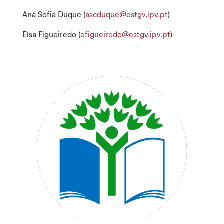
Ana Sofia Duque (
ascduque@estgv.ipv.pt
)
Elsa Figueiredo (
efigueiredo@estgv.ipv.pt
)