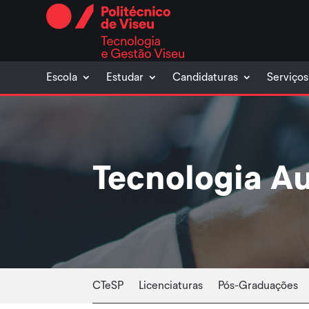
Skip
to
content
Escola
Estudar
Candidaturas
Serviços
Tecnologia A
CTeSP
Licenciaturas
Pós-Graduações