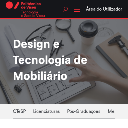
Skip
to
Área do Utilizador
content
Design e
Tecnologia de
Mobiliário
CTeSP
Licenciaturas
Pós-Graduações
Mestrado