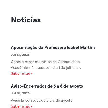
Notícias
Aposentação da Professora Isabel Martins
Jul 31, 2026
Caras e caros membros da Comunidade
Académica, No passado dia 1 de julho, a
Professora Coordenadora Isabel Martins iniciou
Saber mais »
uma nova etapa da sua vida com a sua
aposentação, encerrando um longo e brilhante
Aviso-Encerrados de 3 a 8 de agosto
percurso ao serviço da Escola Superior de
Jul 31, 2026
Tecnologia e Gestão...
Aviso Encerrados de 3 a 8 de agosto
Saber mais »