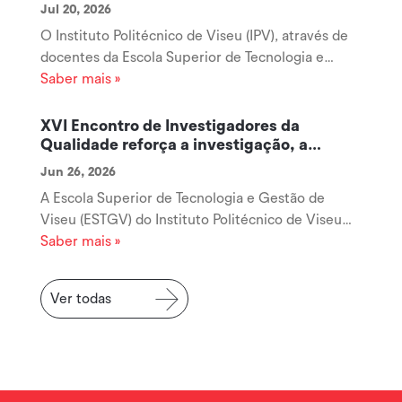
Jul 20, 2026
O Instituto Politécnico de Viseu (IPV), através de
docentes da Escola Superior de Tecnologia e
Gestão de Viseu (ESTGV), disponibiliza um
Saber mais »
conjunto de recursos digitais gratuitos destinados
à promoção da literacia financeira de crianças e
XVI Encontro de Investigadores da
jovens, acessíveis através da...
Qualidade reforça a investigação, a
cooperação e a inovação na área da
Jun 26, 2026
Qualidade
A Escola Superior de Tecnologia e Gestão de
Viseu (ESTGV) do Instituto Politécnico de Viseu
acolheu, no passado dia 19 de junho, o XVI
Saber mais »
Encontro de Investigadores da Qualidade
(RIQUAL), uma iniciativa que voltou a afirmar-se
Ver todas
como um importante espaço de encontro,...