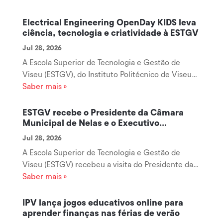
Electrical Engineering OpenDay KIDS leva
ciência, tecnologia e criatividade à ESTGV
Jul 28, 2026
A Escola Superior de Tecnologia e Gestão de
Viseu (ESTGV), do Instituto Politécnico de Viseu
(IPV), está a receber mais uma edição do Electrical
Saber mais »
Engineering OpenDay KIDS 2026, iniciativa
organizada pelo Departamento de Engenharia
ESTGV recebe o Presidente da Câmara
Eletrotécnica que reúne dezenas de...
Municipal de Nelas e o Executivo
Municipal
Jul 28, 2026
A Escola Superior de Tecnologia e Gestão de
Viseu (ESTGV) recebeu a visita do Presidente da
Câmara Municipal de Nelas e do respetivo
Saber mais »
Executivo Municipal, numa reunião de trabalho
que teve como principal objetivo reforçar a
IPV lança jogos educativos online para
colaboração entre o Município de Nelas e o...
aprender finanças nas férias de verão