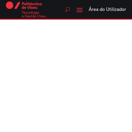
Skip
to
Área do Utilizador
content