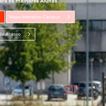
ara os melhores Alunos
Mapa Interativo Campus
ara os melhores Alunos
de Acesso
Mapa Interativo Campus