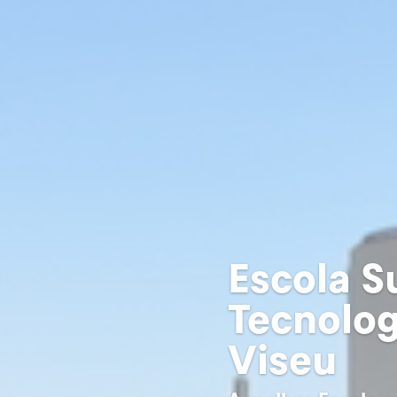
Escola S
Tecnolog
Viseu