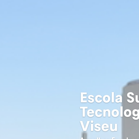
Escola S
Tecnolog
Viseu