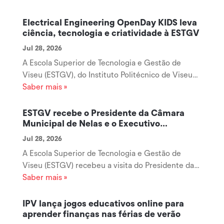
Electrical Engineering OpenDay KIDS leva
ciência, tecnologia e criatividade à ESTGV
Jul 28, 2026
A Escola Superior de Tecnologia e Gestão de
Viseu (ESTGV), do Instituto Politécnico de Viseu
(IPV), está a receber mais uma edição do Electrical
Saber mais »
Engineering OpenDay KIDS 2026, iniciativa
organizada pelo Departamento de Engenharia
ESTGV recebe o Presidente da Câmara
Eletrotécnica que reúne dezenas de...
Municipal de Nelas e o Executivo
Municipal
Jul 28, 2026
A Escola Superior de Tecnologia e Gestão de
Viseu (ESTGV) recebeu a visita do Presidente da
Câmara Municipal de Nelas e do respetivo
Saber mais »
Executivo Municipal, numa reunião de trabalho
que teve como principal objetivo reforçar a
IPV lança jogos educativos online para
colaboração entre o Município de Nelas e o...
aprender finanças nas férias de verão