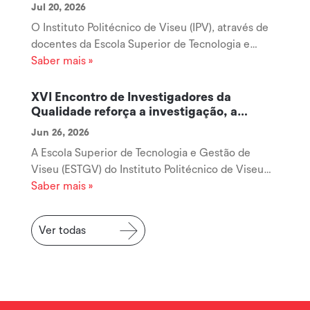
Jul 20, 2026
O Instituto Politécnico de Viseu (IPV), através de
docentes da Escola Superior de Tecnologia e
Gestão de Viseu (ESTGV), disponibiliza um
Saber mais »
conjunto de recursos digitais gratuitos destinados
à promoção da literacia financeira de crianças e
XVI Encontro de Investigadores da
jovens, acessíveis através da...
Qualidade reforça a investigação, a
cooperação e a inovação na área da
Jun 26, 2026
Qualidade
A Escola Superior de Tecnologia e Gestão de
Viseu (ESTGV) do Instituto Politécnico de Viseu
acolheu, no passado dia 19 de junho, o XVI
Saber mais »
Encontro de Investigadores da Qualidade
(RIQUAL), uma iniciativa que voltou a afirmar-se
Ver todas
como um importante espaço de encontro,...