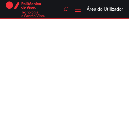
Skip
to
Área do Utilizador
content