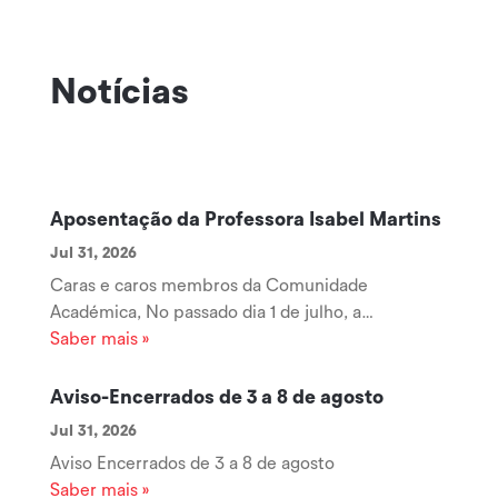
Notícias
Aposentação da Professora Isabel Martins
Jul 31, 2026
Caras e caros membros da Comunidade
Académica, No passado dia 1 de julho, a
Professora Coordenadora Isabel Martins iniciou
Saber mais »
uma nova etapa da sua vida com a sua
aposentação, encerrando um longo e brilhante
Aviso-Encerrados de 3 a 8 de agosto
percurso ao serviço da Escola Superior de
Jul 31, 2026
Tecnologia e Gestão...
Aviso Encerrados de 3 a 8 de agosto
Saber mais »