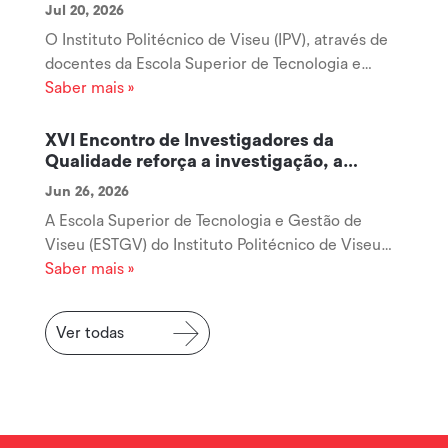
Jul 20, 2026
O Instituto Politécnico de Viseu (IPV), através de
docentes da Escola Superior de Tecnologia e
Gestão de Viseu (ESTGV), disponibiliza um
Saber mais »
conjunto de recursos digitais gratuitos destinados
à promoção da literacia financeira de crianças e
XVI Encontro de Investigadores da
jovens, acessíveis através da...
Qualidade reforça a investigação, a
cooperação e a inovação na área da
Jun 26, 2026
Qualidade
A Escola Superior de Tecnologia e Gestão de
Viseu (ESTGV) do Instituto Politécnico de Viseu
acolheu, no passado dia 19 de junho, o XVI
Saber mais »
Encontro de Investigadores da Qualidade
(RIQUAL), uma iniciativa que voltou a afirmar-se
Ver todas
como um importante espaço de encontro,...