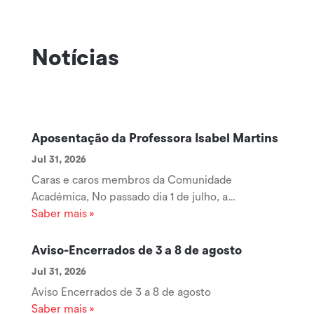
Notícias
Aposentação da Professora Isabel Martins
Jul 31, 2026
Caras e caros membros da Comunidade
Académica, No passado dia 1 de julho, a
Professora Coordenadora Isabel Martins iniciou
Saber mais »
uma nova etapa da sua vida com a sua
aposentação, encerrando um longo e brilhante
Aviso-Encerrados de 3 a 8 de agosto
percurso ao serviço da Escola Superior de
Jul 31, 2026
Tecnologia e Gestão...
Aviso Encerrados de 3 a 8 de agosto
Saber mais »