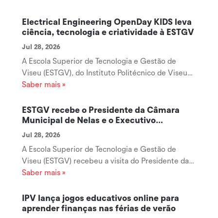
Electrical Engineering OpenDay KIDS leva
ciência, tecnologia e criatividade à ESTGV
Jul 28, 2026
A Escola Superior de Tecnologia e Gestão de
Viseu (ESTGV), do Instituto Politécnico de Viseu
(IPV), está a receber mais uma edição do Electrical
Saber mais »
Engineering OpenDay KIDS 2026, iniciativa
organizada pelo Departamento de Engenharia
ESTGV recebe o Presidente da Câmara
Eletrotécnica que reúne dezenas de...
Municipal de Nelas e o Executivo
Municipal
Jul 28, 2026
A Escola Superior de Tecnologia e Gestão de
Viseu (ESTGV) recebeu a visita do Presidente da
Câmara Municipal de Nelas e do respetivo
Saber mais »
Executivo Municipal, numa reunião de trabalho
que teve como principal objetivo reforçar a
IPV lança jogos educativos online para
colaboração entre o Município de Nelas e o...
aprender finanças nas férias de verão