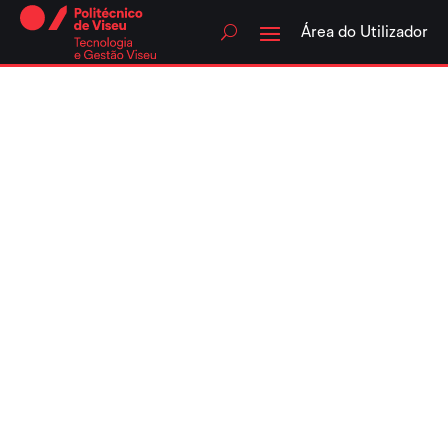
Skip
to
Área do Utilizador
content