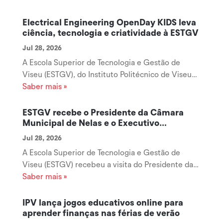
Electrical Engineering OpenDay KIDS leva
ciência, tecnologia e criatividade à ESTGV
Jul 28, 2026
A Escola Superior de Tecnologia e Gestão de
Viseu (ESTGV), do Instituto Politécnico de Viseu
(IPV), está a receber mais uma edição do Electrical
Saber mais »
Engineering OpenDay KIDS 2026, iniciativa
organizada pelo Departamento de Engenharia
ESTGV recebe o Presidente da Câmara
Eletrotécnica que reúne dezenas de...
Municipal de Nelas e o Executivo
Municipal
Jul 28, 2026
A Escola Superior de Tecnologia e Gestão de
Viseu (ESTGV) recebeu a visita do Presidente da
Câmara Municipal de Nelas e do respetivo
Saber mais »
Executivo Municipal, numa reunião de trabalho
que teve como principal objetivo reforçar a
IPV lança jogos educativos online para
colaboração entre o Município de Nelas e o...
aprender finanças nas férias de verão