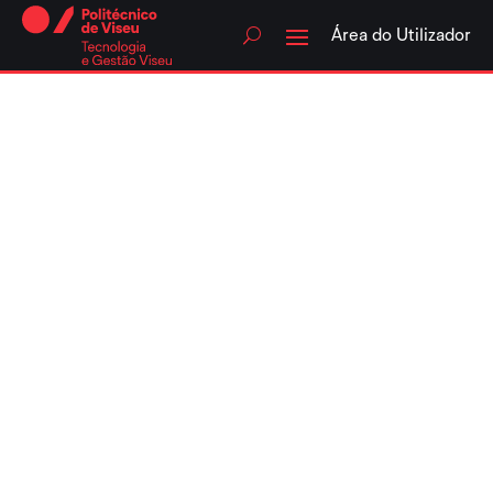
Skip
to
Área do Utilizador
content