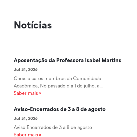
Notícias
Aposentação da Professora Isabel Martins
Jul 31, 2026
Caras e caros membros da Comunidade
Académica, No passado dia 1 de julho, a
Professora Coordenadora Isabel Martins iniciou
Saber mais »
uma nova etapa da sua vida com a sua
aposentação, encerrando um longo e brilhante
Aviso-Encerrados de 3 a 8 de agosto
percurso ao serviço da Escola Superior de
Jul 31, 2026
Tecnologia e Gestão...
Aviso Encerrados de 3 a 8 de agosto
Saber mais »