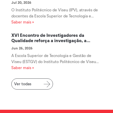
Jul 20, 2026
O Instituto Politécnico de Viseu (IPV), através de
docentes da Escola Superior de Tecnologia e
Gestão de Viseu (ESTGV), disponibiliza um
Saber mais »
conjunto de recursos digitais gratuitos destinados
à promoção da literacia financeira de crianças e
XVI Encontro de Investigadores da
jovens, acessíveis através da...
Qualidade reforça a investigação, a
cooperação e a inovação na área da
Jun 26, 2026
Qualidade
A Escola Superior de Tecnologia e Gestão de
Viseu (ESTGV) do Instituto Politécnico de Viseu
acolheu, no passado dia 19 de junho, o XVI
Saber mais »
Encontro de Investigadores da Qualidade
(RIQUAL), uma iniciativa que voltou a afirmar-se
Ver todas
como um importante espaço de encontro,...